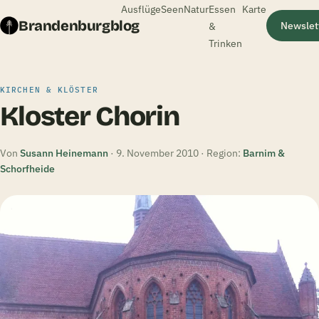
Ausflüge
Seen
Natur
Essen
Karte
Brandenburgblog
&
Newslet
Trinken
KIRCHEN & KLÖSTER
Kloster Chorin
Von
Susann Heinemann
· 9. November 2010 · Region:
Barnim &
Schorfheide