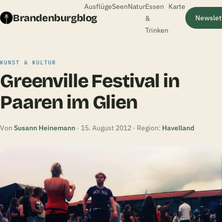
Ausflüge
Seen
Natur
Essen
Karte
Brandenburgblog
&
Newslet
Trinken
KUNST & KULTUR
Greenville Festival in
Paaren im Glien
Von
Susann Heinemann
· 15. August 2012 · Region:
Havelland