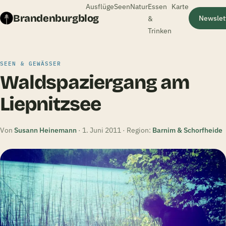
Ausflüge
Seen
Natur
Essen
Karte
Brandenburgblog
&
Newslet
Trinken
SEEN & GEWÄSSER
Waldspaziergang am
Liepnitzsee
Von
Susann Heinemann
· 1. Juni 2011 · Region:
Barnim & Schorfheide