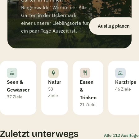
Ringenwalde: Warum der Alte
Garten in der Uckermark
einer unserer Lieblingsorte für
Ausflug planen
ein paar Tage Auszeit ist.
Seen &
Natur
Essen
Kurztrips
53
46 Ziele
Gewässer
&
Ziele
37 Ziele
Trinken
21 Ziele
Zuletzt unterwegs
Alle 112 Ausflüge