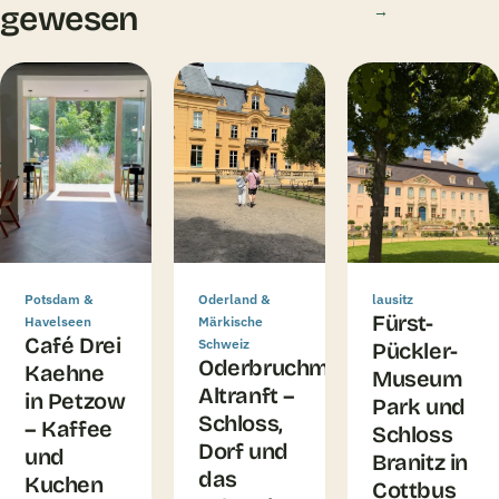
gewesen
→
Potsdam &
Oderland &
lausitz
Fürst-
Havelseen
Märkische
Café Drei
Schweiz
Pückler-
Oderbruchmuseum
Kaehne
Museum
Altranft –
in Petzow
Park und
Schloss,
– Kaffee
Schloss
Dorf und
und
Branitz in
das
Kuchen
Cottbus