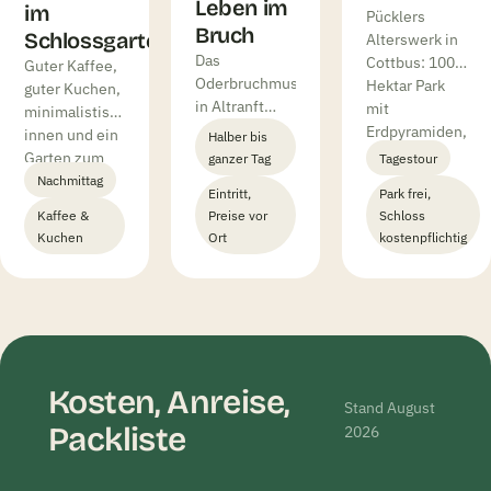
Leben im
im
Pücklers
Bruch
Schlossgarten
Alterswerk in
Das
Cottbus: 100
Guter Kaffee,
Oderbruchmuseum
Hektar Park
guter Kuchen,
in Altranft
mit
minimalistisch
erzählt im
Erdpyramiden,
innen und ein
Halber bis
Schloss und
ein Schloss
Garten zum
ganzer Tag
Tagestour
an Stationen
mit
Sitzenbleiben:
Nachmittag
Eintritt,
Park frei,
im Dorf vom
Orienträumen
Das Café Drei
Kaffee &
Preise vor
Schloss
Leben im
und Austern
Kaehne am
Kuchen
Ort
kostenpflichtig
Bruch.
im Garten des
Schlossgarten
Mitmachen
Cavalierhauses.
Petzow ist
erwünscht –
Unser Ausflug.
unser
unser
Nachmittags-
Ferientipp
Highlight.
fürs Oderland.
Kosten, Anreise,
Stand August
Packliste
2026