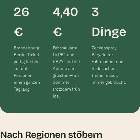
26
4,40
3
€
€
Dinge
Brandenburg-
Fahrradkarte.
Zeckenspray,
Berlin-Ticket,
In RE1 und
Bargeld für
gültig für bis
RB27 sind die
Fährmänner und
zu fünf
Abteile am
Badesachen.
Personen
größten — im
Immer dabei,
einen ganzen
Sommer
immer gebraucht.
Tag lang.
trotzdem früh
los.
Nach Regionen stöbern