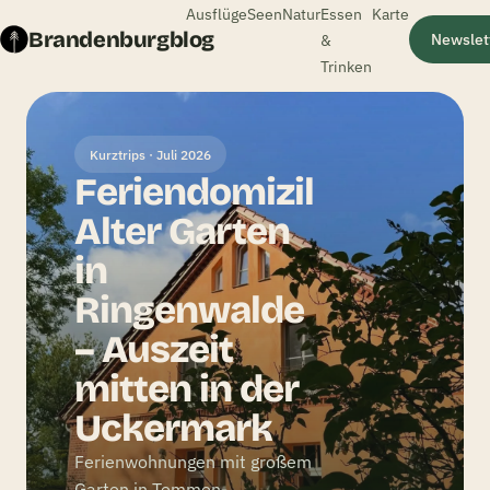
Ausflüge
Seen
Natur
Essen
Karte
Brandenburgblog
&
Newslet
Trinken
Kurztrips · Juli 2026
Feriendomizil
Alter Garten
in
Ringenwalde
– Auszeit
mitten in der
Uckermark
Ferienwohnungen mit großem
Garten in Temmen-